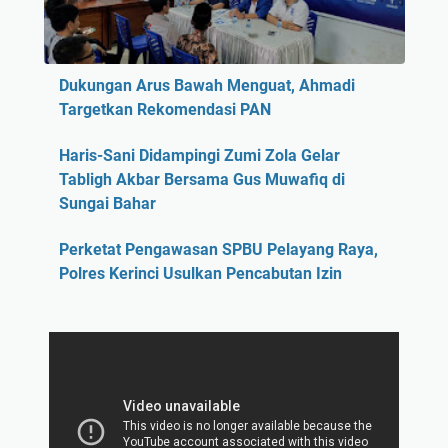
Dukungan Arus Bawah Menguat, Ahmadi
Targetkan Rekomendasi PAN
Haris-Sani Didampingi Zumi Zola Gelar
Tabligh Akbar Bersama Gus Muwafiq di
Sungai Bahar
Perketat Pengawasan SPBU Pelayang Raya,
Polres Kerinci Usulkan Pencabutan Izin