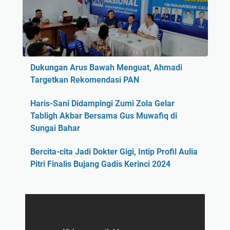
Dukungan Arus Bawah Menguat, Ahmadi
Targetkan Rekomendasi PAN
Haris-Sani Didampingi Zumi Zola Gelar
Tabligh Akbar Bersama Gus Muwafiq di
Sungai Bahar
Bercita-cita Jadi Dokter Gigi, Intip Profil Aulia
Pitri Finalis Bujang Gadis Kerinci 2024