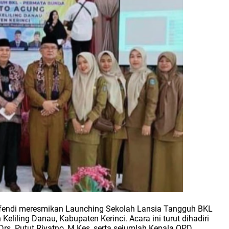
 Efendi meresmikan Launching Sekolah Lansia Tangguh BKL
liling Danau, Kabupaten Kerinci. Acara ini turut dihadiri
rs. Putut Riyatno, M.Kes, serta sejumlah Kepala OPD