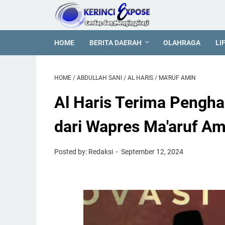
HOME
BERITA DAERAH
OLAHRAGA
LI
HOME
/
ABDULLAH SANI
/
AL HARIS
/
MA'RUF AMIN
Al Haris Terima Pengh
dari Wapres Ma'aruf Am
Posted by: Redaksi
September 12, 2024