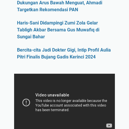
Dukungan Arus Bawah Menguat, Ahmadi
Targetkan Rekomendasi PAN
Haris-Sani Didampingi Zumi Zola Gelar
Tabligh Akbar Bersama Gus Muwafiq di
Sungai Bahar
Bercita-cita Jadi Dokter Gigi, Intip Profil Aulia
Pitri Finalis Bujang Gadis Kerinci 2024