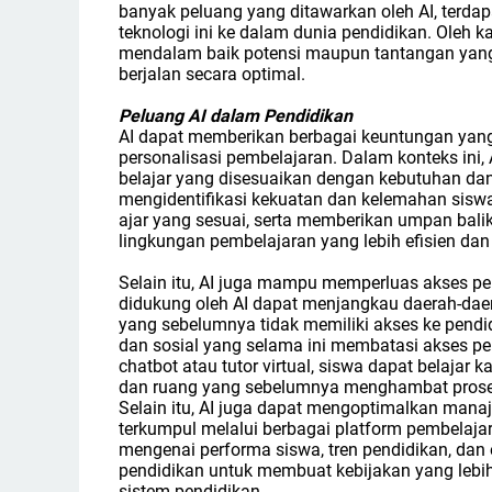
banyak peluang yang ditawarkan oleh AI, terdap
teknologi ini ke dalam dunia pendidikan. Oleh 
mendalam baik potensi maupun tantangan yang
berjalan secara optimal.
Peluang AI dalam Pendidikan
AI dapat memberikan berbagai keuntungan yang 
personalisasi pembelajaran. Dalam konteks in
belajar yang disesuaikan dengan kebutuhan dan
mengidentifikasi kekuatan dan kelemahan sisw
ajar yang sesuai, serta memberikan umpan bali
lingkungan pembelajaran yang lebih efisien dan
Selain itu, AI juga mampu memperluas akses pe
didukung oleh AI dapat menjangkau daerah-dae
yang sebelumnya tidak memiliki akses ke pendid
dan sosial yang selama ini membatasi akses pen
chatbot atau tutor virtual, siswa dapat belajar
dan ruang yang sebelumnya menghambat proses
Selain itu, AI juga dapat mengoptimalkan ma
terkumpul melalui berbagai platform pembelaja
mengenai performa siswa, tren pendidikan, dan
pendidikan untuk membuat kebijakan yang lebih
sistem pendidikan.