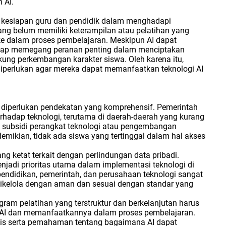
 AI.
h kesiapan guru dan pendidik dalam menghadapi
ang belum memiliki keterampilan atau pelatihan yang
ke dalam proses pembelajaran. Meskipun AI dapat
etap memegang peranan penting dalam menciptakan
ung perkembangan karakter siswa. Oleh karena itu,
iperlukan agar mereka dapat memanfaatkan teknologi AI
 diperlukan pendekatan yang komprehensif. Pemerintah
hadap teknologi, terutama di daerah-daerah yang kurang
m subsidi perangkat teknologi atau pengembangan
 demikian, tidak ada siswa yang tertinggal dalam hal akses
ang ketat terkait dengan perlindungan data pribadi.
njadi prioritas utama dalam implementasi teknologi di
pendidikan, pemerintah, dan perusahaan teknologi sangat
ikelola dengan aman dan sesuai dengan standar yang
ram pelatihan yang terstruktur dan berkelanjutan harus
i AI dan memanfaatkannya dalam proses pembelajaran.
knis serta pemahaman tentang bagaimana AI dapat