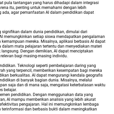
at pula tantangan yang harus dihadapi dalam integrasi
karena itu, penting untuk memahami dengan lebih
 ada, agar pemanfaatan AI dalam pendidikan dapat
signifikan dalam dunia pendidikan, dimulai dari
i, AI memungkinkan setiap siswa mendapatkan pengalaman
 kemampuan mereka. Misalnya, aplikasi berbasis AI dapat
a dalam mata pelajaran tertentu dan menyediakan materi
k langsung. Dengan demikian, AI dapat menciptakan
 relevan bagi masing-masing individu.
ndidikan. Teknologi seperti pembelajaran daring yang
rah yang terpencil, memberikan kesempatan bagi mereka
ikan berkualitas. AI dapat mengurangi kendala geografis
didikan di banyak bagian dunia. Misalnya, melalui
 kapan saja dan di mana saja, mengatasi keterbatasan waktu
 belajar.
najemen pendidikan. Dengan menggunakan data yang
ran, AI mampu memberikan analisis yang lebih akurat
 efektivitas pengajaran. Hal ini memungkinkan lembaga
 terinformasi dan berbasis bukti dalam meningkatkan