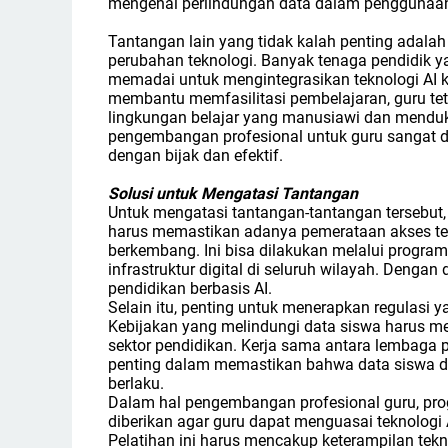
mengenai perlindungan data dalam penggunaan
Tantangan lain yang tidak kalah penting adala
perubahan teknologi. Banyak tenaga pendidik y
memadai untuk mengintegrasikan teknologi AI 
membantu memfasilitasi pembelajaran, guru t
lingkungan belajar yang manusiawi dan menduk
pengembangan profesional untuk guru sangat d
dengan bijak dan efektif.
Solusi untuk Mengatasi Tantangan
Untuk mengatasi tantangan-tantangan tersebut,
harus memastikan adanya pemerataan akses ter
berkembang. Ini bisa dilakukan melalui progra
infrastruktur digital di seluruh wilayah. Dengan
pendidikan berbasis AI.
Selain itu, penting untuk menerapkan regulasi y
Kebijakan yang melindungi data siswa harus me
sektor pendidikan. Kerja sama antara lembaga 
penting dalam memastikan bahwa data siswa d
berlaku.
Dalam hal pengembangan profesional guru, prog
diberikan agar guru dapat menguasai teknolog
Pelatihan ini harus mencakup keterampilan te