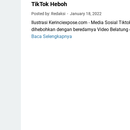
TikTok Heboh
Posted by: Redaksi
January 18, 2022
Ilustrasi Kerinciexpose.com - Media Sosial Tikto
dihebohkan dengan beredarnya Video Belatung 
Baca Selengkapnya
V
i
r
a
l
V
i
d
e
o
B
e
l
a