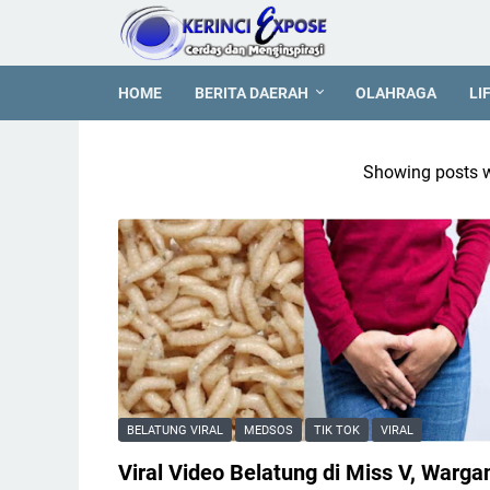
HOME
BERITA DAERAH
OLAHRAGA
LI
Showing posts w
BELATUNG VIRAL
MEDSOS
TIK TOK
VIRAL
Viral Video Belatung di Miss V, Warga