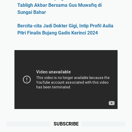
Tabligh Akbar Bersama Gus Muwafiq di
Sungai Bahar
Bercita-cita Jadi Dokter Gigi, Intip Profil Aulia
Pitri Finalis Bujang Gadis Kerinci 2024
SUBSCRIBE