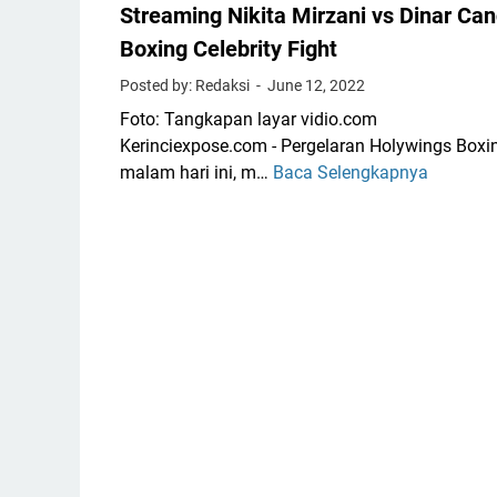
Streaming Nikita Mirzani vs Dinar Ca
Boxing Celebrity Fight
Posted by: Redaksi
June 12, 2022
Foto: Tangkapan layar vidio.com
Kerinciexpose.com - Pergelaran Holywings Boxi
malam hari ini, m…
Baca Selengkapnya
S
e
d
a
n
g
B
e
r
l
a
n
g