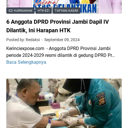
T
n
H
u
T
T
EZI KURNIAWAN
HTK-EZI
TAFYANI KASIM
r
a
K
6 Anggota DPRD Provinsi Jambi Dapil IV
u
f
T
n
y
Dilantik, Ini Harapan HTK
o
G
a
p
Posted by: Redaksi
September 09, 2024
u
n
L
Kerinciexpose.com - Anggota DPRD Provinsi Jambi
n
i
e
periode 2024-2029 resmi dilantik di gedung DPRD Pr…
u
-
a
Baca Selengkapnya
6
n
E
d
A
g
z
e
n
M
i
r
g
e
H
M
g
n
a
e
o
a
r
n
t
n
g
g
a
g
a
e
D
k
M
l
P
a
a
o