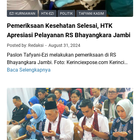
R
n
t
l
D
H
i
a
EZI KURNIAWAN
HTK-EZI
POLITIK
TAFYANI KASIM
P
T
!
P
Pemeriksaan Kesehatan Selesai, HTK
r
K
!
e
o
-
Apresiasi Pelayanan RS Bhayangkara Jambi
r
v
E
u
Posted by: Redaksi
August 31, 2024
i
Z
s
Paslon Tafyani-Ezi melakukan pemeriksaan di RS
n
I
a
Bhayangkara Jambi. Foto: Kerinciexpose.com Kerinci…
s
h
Baca Selengkapnya
P
i
a
e
J
a
m
a
n
e
m
r
b
i
i
k
D
s
a
a
p
a
i