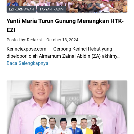
r
a
i
EZI KURNIAWAN
TAFYANI KASIM
A
K
Yanti Maria Turun Gunung Menangkan HTK-
d
e
a
m
EZI
t
e
Posted by: Redaksi
October 13, 2024
K
n
Kerinciexpose.com – Gerbong Kerinci Hebat yang
e
a
dipelopori oleh Almarhum Zainal Abidin (ZA) akhirny…
l
k
Baca Selengkapnya
Y
u
e
a
r
r
n
u
R
t
T
I
i
e
,
M
g
B
a
a
u
r
s
k
i
k
t
a
a
i