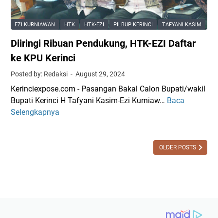
n
l
K
I
EZI KURNIAWAN
HTK
HTK-EZI
PILBUP KERINCI
TAFYANI KASIM
e
V
Diiringi Ribuan Pendukung, HTK-EZI Daftar
s
D
e
i
ke KPU Kerinci
h
l
Posted by: Redaksi
August 29, 2024
a
a
Kerinciexpose.com - Pasangan Bakal Calon Bupati/wakil
t
n
Bupati Kerinci H Tafyani Kasim-Ezi Kurniaw…
Baca
D
a
t
Selengkapnya
i
n
i
i
S
k
r
e
,
i
OLDER POSTS
l
I
n
e
n
g
s
i
i
a
H
R
i
a
i
,
r