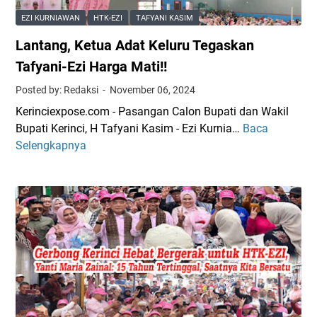
r
EZI KURNIAWAN
HTK-EZI
TAFYANI KASIM
g
Lantang, Ketua Adat Keluru Tegaskan
a
a
Tafyani-Ezi Harga Mati!!
n
Posted by: Redaksi
November 06, 2024
S
Kerinciexpose.com - Pasangan Calon Bupati dan Wakil
I
Bupati Kerinci, H Tafyani Kasim - Ezi Kurnia…
Baca
L
D
Selengkapnya
a
D
n
H
t
A
a
K
n
A
g
R
,
Y
K
A
e
d
t
a
u