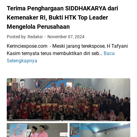
Terima Penghargaan SIDDHAKARYA dari
Kemenaker RI, Bukti HTK Top Leader
Mengelola Perusahaan
Posted by: Redaksi
November 07, 2024
Kerinciexpose.com - Meski jarang terekspose, H Tafyani
Kasim ternyata terus membuktikan diri seb…
Baca
T
Selengkapnya
e
r
i
m
a
P
e
n
g
h
a