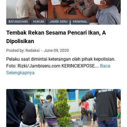
n
j
S
u
i
M
s
,
P
i
BATANGHARI
HUKUM
JAMBI SERU
KRIMINAL
A
d
a
Tembak Rekan Sesama Pencari Ikan, A
d
i
a
i
M
Dipolisikan
n
k
e
Posted by: Redaksi
June 09, 2020
d
r
Pelaku saat dimintai keterangan oleh pihak kepolisian.
i
a
Foto: Rizki/Jambiseru.com KERINCIEXPOSE.…
Baca
T
J
n
Selengkapnya
e
e
g
m
l
i
b
u
n
a
t
k
u
R
n
e
g
k
B