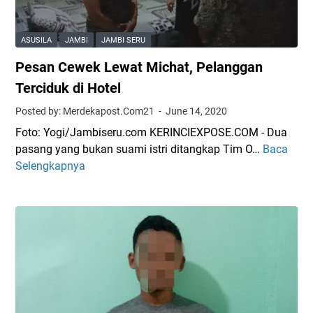
e
n
r
B
t
ASUSILA
JAMBI
JAMBI SERU
e
a
r
Pesan Cewek Lewat Michat, Pelanggan
m
k
a
Terciduk di Hotel
a
A
Posted by: Merdekapost.Com21
June 14, 2020
r
m
y
Foto: Yogi/Jambiseru.com KERINCIEXPOSE.COM - Dua
b
a
pasang yang bukan suami istri ditangkap Tim O…
Baca
P
i
H
Selengkapnya
e
l
a
s
F
d
a
o
i
n
r
r
C
m
e
u
w
l
e
i
k
r