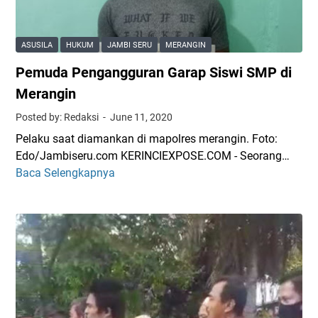
L
C
e
a
w
l
ASUSILA
HUKUM
JAMBI SERU
MERANGIN
a
o
Pemuda Pengangguran Garap Siswi SMP di
t
n
M
G
Merangin
i
u
Posted by: Redaksi
June 11, 2020
c
b
Pelaku saat diamankan di mapolres merangin. Foto:
h
e
Edo/Jambiseru.com KERINCIEXPOSE.COM - Seorang…
a
r
Baca Selengkapnya
P
t
n
e
,
u
m
P
r
u
e
,
d
l
A
a
a
l
P
n
-
e
g
H
n
g
a