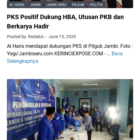
a
AL HARIS
JAMBI
JAMBI SERU
PILGUB
POLITIK
s
PKS Positif Dukung HBA, Utusan PKB dan
i
J
Berkarya Hadir
u
Posted by: Redaksi
June 15, 2020
r
Al Haris mendapat dukungan PKS di Pilgub Jambi. Foto :
n
Yogi/Jambiseru.com KERINCIEXPOSE.COM - …
Baca
P
a
Selengkapnya
K
l
S
i
P
s
o
d
s
a
i
n
t
J
i
i
f
w
D
a
u
K