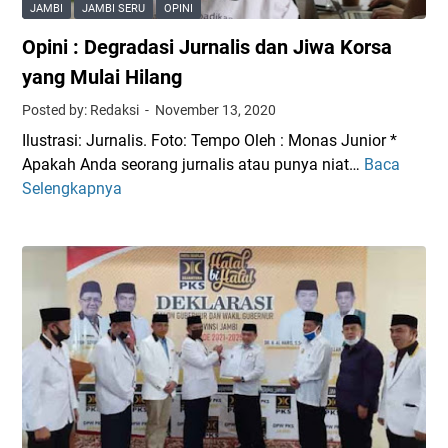
JAMBI
JAMBI SERU
OPINI
Opini : Degradasi Jurnalis dan Jiwa Korsa
yang Mulai Hilang
Posted by: Redaksi
November 13, 2020
Ilustrasi: Jurnalis. Foto: Tempo Oleh : Monas Junior *
Apakah Anda seorang jurnalis atau punya niat…
Baca
O
Selengkapnya
p
i
n
i
:
D
e
g
r
a
d