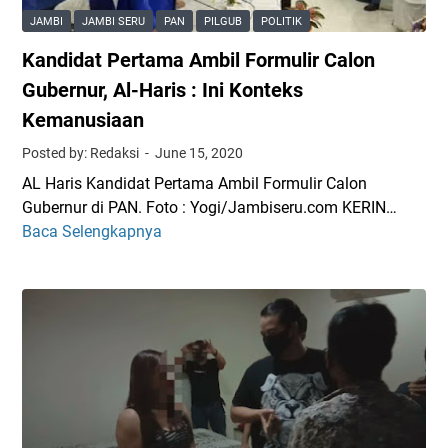
k
o
JAMBI
JAMBI SERU
PAN
PILGUB
POLITIK
u
r
Kandidat Pertama Ambil Formulir Calon
n
s
g
a
Gubernur, Al-Haris : Ini Konteks
H
y
Kemanusiaan
B
a
Posted by: Redaksi
June 15, 2020
A
n
,
g
AL Haris Kandidat Pertama Ambil Formulir Calon
U
M
Gubernur di PAN. Foto : Yogi/Jambiseru.com KERIN…
t
u
Baca Selengkapnya
K
u
l
a
s
a
n
a
i
d
n
H
i
P
i
d
K
l
a
B
a
t
d
n
P
a
g