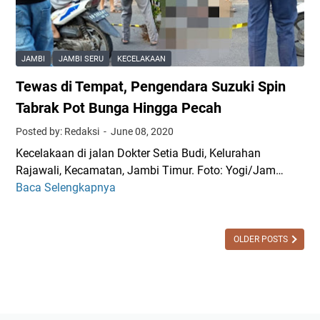
a
a
n
c
S
o
e
k
JAMBI
JAMBI SERU
KECELAKAAN
s
K
Tewas di Tempat, Pengendara Suzuki Spin
a
a
m
k
Tabrak Pot Bunga Hingga Pecah
a
a
Posted by: Redaksi
June 08, 2020
P
k
Kecelakaan di jalan Dokter Setia Budi, Kelurahan
e
K
Rajawali, Kecamatan, Jambi Timur. Foto: Yogi/Jam…
n
a
Baca Selengkapnya
T
c
n
e
a
d
w
r
u
a
OLDER POSTS
i
n
s
I
g
d
k
i
a
T
n