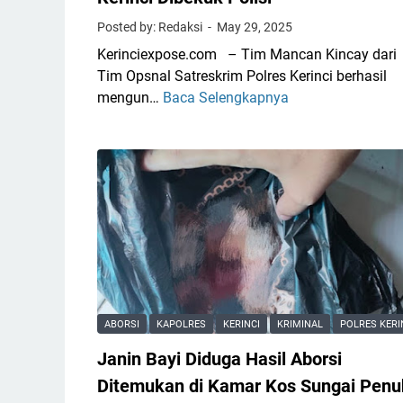
i
Posted by: Redaksi
May 29, 2025
d
Kerinciexpose.com – Tim Mancan Kincay dari
i
Tim Opsnal Satreskrim Polres Kerinci berhasil
P
mengun…
Baca Selengkapnya
T
a
e
s
r
a
e
r
k
T
a
a
m
n
C
j
C
u
T
n
V
g
ABORSI
KAPOLRES
KERINCI
KRIMINAL
POLRES KERI
,
B
Janin Bayi Diduga Hasil Aborsi
P
a
e
j
Ditemukan di Kamar Kos Sungai Penu
n
u