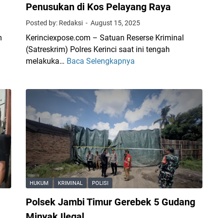
Penusukan di Kos Pelayang Raya
Posted by: Redaksi
August 15, 2025
m
Kerinciexpose.com – Satuan Reserse Kriminal
(Satreskrim) Polres Kerinci saat ini tengah
melakuka…
Baca Selengkapnya
P
o
l
r
e
s
K
e
r
i
n
HUKUM
KRIMINAL
POLISI
c
Polsek Jambi Timur Gerebek 5 Gudang
i
B
Minyak Ilegal