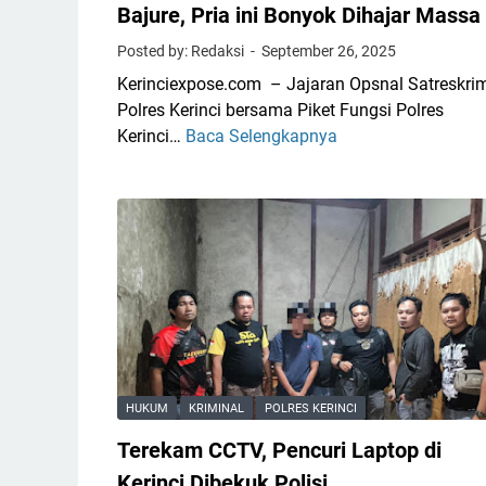
Bajure, Pria ini Bonyok Dihajar Massa
Posted by: Redaksi
September 26, 2025
Kerinciexpose.com – Jajaran Opsnal Satreskri
Polres Kerinci bersama Piket Fungsi Polres
Kerinci…
Baca Selengkapnya
K
e
t
a
h
u
a
n
M
e
n
HUKUM
KRIMINAL
POLRES KERINCI
c
Terekam CCTV, Pencuri Laptop di
u
r
Kerinci Dibekuk Polisi