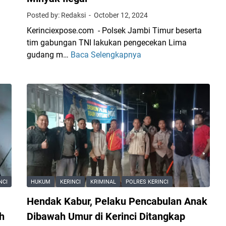
u
Posted by: Redaksi
October 12, 2024
r
Kerinciexpose.com - Polsek Jambi Timur beserta
u
tim gabungan TNI lakukan pengecekan Lima
P
gudang m…
Baca Selengkapnya
P
e
o
l
l
a
s
k
e
u
k
T
J
e
a
r
m
d
b
u
i
g
NCI
HUKUM
KERINCI
KRIMINAL
POLRES KERINCI
T
a
Hendak Kabur, Pelaku Pencabulan Anak
i
P
m
e
h
Dibawah Umur di Kerinci Ditangkap
u
n