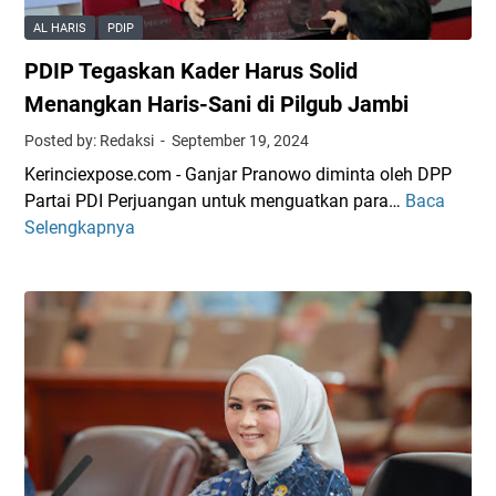
h
AL HARIS
PDIP
a
PDIP Tegaskan Kader Harus Solid
n
,
Menangkan Haris-Sani di Pilgub Jambi
D
Posted by: Redaksi
September 19, 2024
P
Kerinciexpose.com - Ganjar Pranowo diminta oleh DPP
C
Partai PDI Perjuangan untuk menguatkan para…
Baca
P
P
Selengkapnya
D
D
I
I
P
-
T
P
e
S
g
u
a
n
s
g
k
a
a
i
n