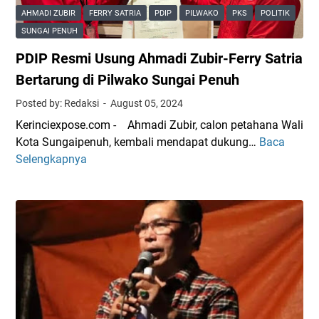
u
t
i
a
AHMADI ZUBIR
FERRY SATRIA
PDIP
PILWAKO
PKS
POLITIK
k
i
l
n
SUNGAI PENUH
u
a
g
PDIP Resmi Usung Ahmadi Zubir-Ferry Satria
n
n
u
g
J
Bertarung di Pilwako Sungai Penuh
b
a
a
J
Posted by: Redaksi
August 05, 2024
n
d
a
Kerinciexpose.com - Ahmadi Zubir, calon petahana Wali
,
i
m
Kota Sungaipenuh, kembali mendapat dukung…
Baca
P
E
I
b
Selengkapnya
D
m
n
i
I
a
s
P
k
p
R
-
i
e
e
r
s
m
a
m
a
s
i
k
i
U
3
K
s
D
a