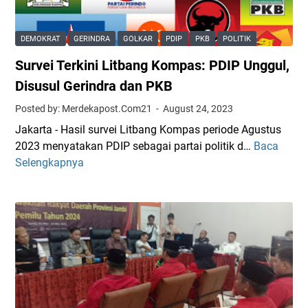
m
r
Z
i
y
-
D
S
F
DEMOKRAT
GERINDRA
GOLKAR
PDIP
PKB
POLITIK
a
a
E
Survei Terkini Litbang Kompas: PDIP Unggul,
p
t
R
a
r
Disusul Gerindra dan PKB
t
i
Posted by: Merdekapost.Com21
August 24, 2023
R
a
Jakarta - Hasil survei Litbang Kompas periode Agustus
e
B
2023 menyatakan PDIP sebagai partai politik d…
Baca
S
k
e
Selengkapnya
u
o
r
r
m
t
v
P
a
e
D
r
i
I
u
T
P
n
e
M
g
r
a
d
k
j
i