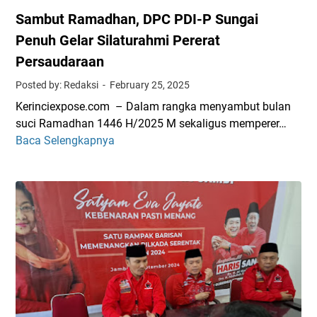
Sambut Ramadhan, DPC PDI-P Sungai
Penuh Gelar Silaturahmi Pererat
Persaudaraan
Posted by: Redaksi
February 25, 2025
Kerinciexpose.com – Dalam rangka menyambut bulan
suci Ramadhan 1446 H/2025 M sekaligus memperer…
Baca Selengkapnya
S
a
m
b
u
t
R
a
m
a
d