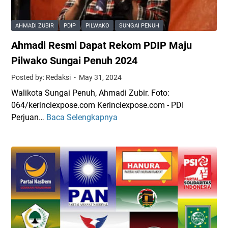
u
u
u
n
s
m
AHMADI ZUBIR
PDIP
PILWAKO
SUNGAI PENUH
g
u
H
Ahmadi Resmi Dapat Rekom PDIP Maju
A
n
a
h
S
Pilwako Sungai Penuh 2024
w
m
i
a
Posted by: Redaksi
May 31, 2024
a
a
Walikota Sungai Penuh, Ahmadi Zubir. Foto:
d
p
064/kerinciexpose.com Kerinciexpose.com - PDI
i
M
Perjuan…
Baca Selengkapnya
A
Z
e
h
u
n
m
b
a
a
i
n
d
r
g
i
-
k
R
F
a
e
e
n
s
r
A