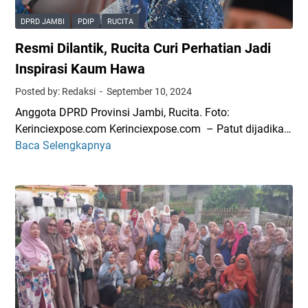
P
K
e
DPRD JAMBI
PDIP
RUCITA
a
n
Resmi Dilantik, Rucita Curi Perhatian Jadi
d
u
e
h
Inspirasi Kaum Hawa
r
G
Posted by: Redaksi
September 10, 2024
H
e
Anggota DPRD Provinsi Jambi, Rucita. Foto:
a
l
Kerinciexpose.com Kerinciexpose.com – Patut dijadika…
r
a
Baca Selengkapnya
R
u
r
e
s
S
s
S
i
m
o
l
i
l
a
D
i
t
i
d
u
l
M
r
a
e
a
n
n
h