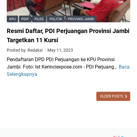
i
u
P
n
P
i
i
i
l
KPU
PDIP
PILEG
POLITIK
PROVINSI JAMBI
L
l
w
Resmi Daftar, PDI Perjuangan Provinsi Jambi
i
w
a
t
a
Targetkan 11 Kursi
k
b
k
o
Posted by: Redaksi
May 11, 2023
a
o
S
Pendaftaran DPD PDI Perjuangan ke KPU Provinsi
n
S
u
Jambi. Foto: Ist Kerinciexpose.com - PDI Perjuang…
Baca
R
g
u
n
Selengkapnya
e
K
n
g
s
o
g
a
m
m
a
i
i
OLDER POSTS
p
i
P
D
a
P
e
a
s
e
n
f
:
n
u
t
P
u
h
a
D
h