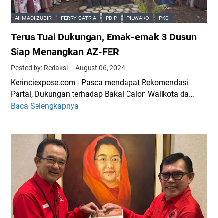
t
a
m
i
n
i
AHMADI ZUBIR
FERRY SATRIA
PDIP
PILWAKO
PKS
k
g
P
Terus Tuai Dukungan, Emak-emak 3 Dusun
,
k
e
R
a
Siap Menangkan AZ-FER
r
u
n
e
Posted by: Redaksi
August 06, 2024
c
H
r
Kerinciexpose.com - Pasca mendapat Rekomendasi
i
a
a
Partai, Dukungan terhadap Bakal Calon Walikota da…
t
r
t
Baca Selengkapnya
T
a
i
P
e
C
s
e
r
u
-
r
u
r
S
s
s
i
a
a
T
P
n
u
u
e
i
d
a
r
d
a
i
h
i
r
D
a
P
a