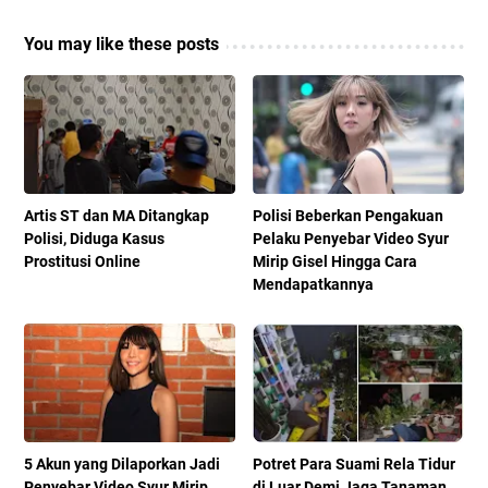
You may like these posts
Artis ST dan MA Ditangkap
Polisi Beberkan Pengakuan
Polisi, Diduga Kasus
Pelaku Penyebar Video Syur
Prostitusi Online
Mirip Gisel Hingga Cara
Mendapatkannya
5 Akun yang Dilaporkan Jadi
Potret Para Suami Rela Tidur
Penyebar Video Syur Mirip
di Luar Demi Jaga Tanaman