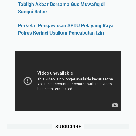
Tabligh Akbar Bersama Gus Muwafiq di
Sungai Bahar
Perketat Pengawasan SPBU Pelayang Raya,
Polres Kerinci Usulkan Pencabutan Izin
SUBSCRIBE