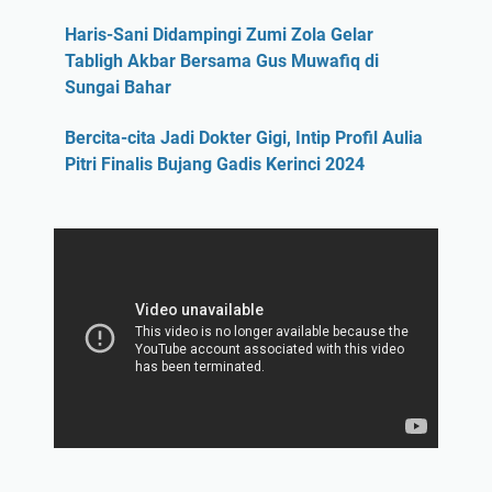
Haris-Sani Didampingi Zumi Zola Gelar
Tabligh Akbar Bersama Gus Muwafiq di
Sungai Bahar
Bercita-cita Jadi Dokter Gigi, Intip Profil Aulia
Pitri Finalis Bujang Gadis Kerinci 2024