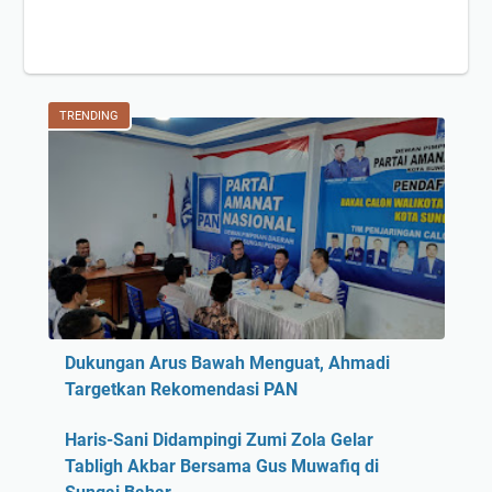
i
t
i
n
TRENDING
g
g
a
l
k
a
n
J
a
Dukungan Arus Bawah Menguat, Ahmadi
m
Targetkan Rekomendasi PAN
a
a
Haris-Sani Didampingi Zumi Zola Gelar
h
Tabligh Akbar Bersama Gus Muwafiq di
d