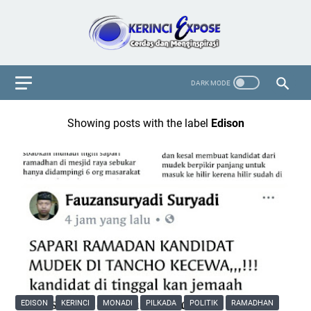
Showing posts with the label
Edison
EDISON
KERINCI
MONADI
PILKADA
POLITIK
RAMADHAN