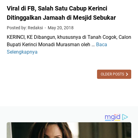
Viral di FB, Salah Satu Cabup Kerinci
Ditinggalkan Jamaah di Mesjid Sebukar
Posted by: Redaksi
May 20, 2018
KERINCI, KE Dibangun, khususnya di Tanah Cogok, Calon
Bupati Kerinci Monadi Murasman oleh …
Baca
V
Selengkapnya
i
r
a
l
OLDER POSTS
d
i
F
B
,
S
a
l