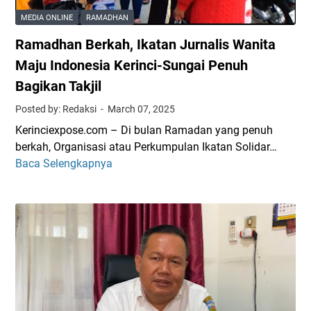
M
MEDIA ONLINE
RAMADHAN
a
Ramadhan Berkah, Ikatan Jurnalis Wanita
n
i
Maju Indonesia Kerinci-Sungai Penuh
s
Bagikan Takjil
d
Posted by: Redaksi
March 07, 2025
i
B
Kerinciexpose.com – Di bulan Ramadan yang penuh
u
berkah, Organisasi atau Perkumpulan Ikatan Solidar…
l
Baca Selengkapnya
R
a
a
n
m
S
a
u
d
c
h
i
a
R
n
a
B