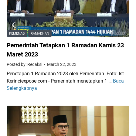
a
u
m
m
t
h
a
,
B
d
W
a
h
a
g
a
k
KEMENAG
RAMADHAN
i
n
o
Pemerintah Tetapkan 1 Ramadan Kamis 23
k
d
A
a
i
h
Maret 2023
n
A
m
Posted by: Redaksi
March 22, 2023
T
m
a
Penetapan 1 Ramadan 2023 oleh Pemerintah. Foto: Ist
a
b
d
Kerinciexpose.com - Pemerintah menetapkan 1 …
Baca
P
k
a
i
Selengkapnya
e
j
i
:
m
i
K
P
e
l
e
r
r
r
o
i
i
g
n
n
r
t
c
a