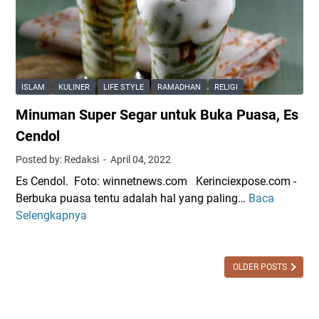
l
a
l
H
a
m
l
a
n
i
a
r
S
s
h
u
u
2
S
s
ISLAM
KULINER
LIFE STYLE
RAMADHAN
RELIGI
c
3
a
J
Minuman Super Segar untuk Buka Puasa, Es
i
M
n
a
R
a
Cendol
i
d
a
r
i
Posted by: Redaksi
April 04, 2022
m
e
C
Es Cendol. Foto: winnetnews.com Kerinciexpose.com -
a
t
o
Berbuka puasa tentu adalah hal yang paling…
Baca
M
d
2
n
Selengkapnya
i
h
0
t
n
a
2
o
u
n
3
h
m
OLDER POSTS
,
a
I
n
n