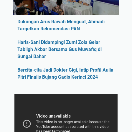
Dukungan Arus Bawah Menguat, Ahmadi
Targetkan Rekomendasi PAN
Haris-Sani Didampingi Zumi Zola Gelar
Tabligh Akbar Bersama Gus Muwafiq di
Sungai Bahar
Bercita-cita Jadi Dokter Gigi, Intip Profil Aulia
Pitri Finalis Bujang Gadis Kerinci 2024