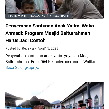
k
a
s
t
,
W
i
P
a
AHMADI ZUBIR
RAMADHAN
SUNGAI PENUH
d
a
n
Penyerahan Santunan Anak Yatim, Wako
a
s
i
n
a
t
Ahmadi: Program Masjid Baiturrahman
K
r
a
Harus Jadi Contoh
a
R
M
Posted by: Redaksi
April 15, 2023
r
a
a
a
m
j
Penyerahan santunan anak yatim yayasan Masjid
n
a
u
Baiturrahman. Foto: 064 Kerinciexpose.com - Waliko…
g
d
I
Baca Selengkapnya
P
T
h
n
e
a
a
d
n
r
n
o
y
u
d
n
e
n
a
e
r
a
n
s
a
B
P
i
h