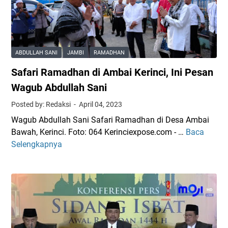
e
a
a
a
r
s
K
n
b
a
e
S
a
r
r
a
ABDULLAH SANI
JAMBI
RAMADHAN
g
B
i
n
i
e
Safari Ramadhan di Ambai Kerinci, Ini Pesan
n
t
T
d
c
u
Wagub Abdullah Sani
a
u
i
n
Posted by: Redaksi
April 04, 2023
k
k
-
a
j
S
Wagub Abdullah Sani Safari Ramadhan di Desa Ambai
S
n
i
e
Bawah, Kerinci. Foto: 064 Kerinciexpose.com - …
Baca
u
S
A
l
p
Selengkapnya
n
a
n
i
g
f
a
P
a
a
k
e
i
r
Y
m
P
i
a
i
e
R
t
n
n
a
i