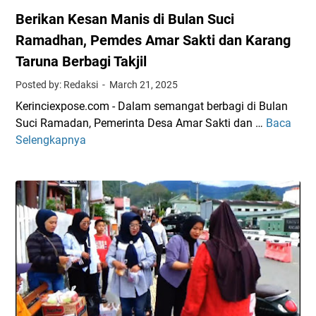
Berikan Kesan Manis di Bulan Suci
Ramadhan, Pemdes Amar Sakti dan Karang
Taruna Berbagi Takjil
Posted by: Redaksi
March 21, 2025
Kerinciexpose.com - Dalam semangat berbagi di Bulan
Suci Ramadan, Pemerinta Desa Amar Sakti dan …
Baca
B
Selengkapnya
e
r
i
k
a
n
K
e
s
a
n