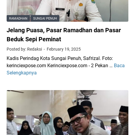
m
e
a
r
d
k
RAMADHAN
SUNGAI PENUH
h
a
a
Jelang Puasa, Pasar Ramadhan dan Pasar
h
n
,
Beduk Sepi Peminat
,
I
Posted by: Redaksi
February 19, 2025
P
k
e
Kadis Perindag Kota Sungai Penuh, Safrizal. Foto:
a
m
kerinciexpose.com Kerinciexpose.com - 2 Pekan …
Baca
J
t
d
Selengkapnya
e
a
e
l
n
s
a
J
A
n
u
m
g
r
a
P
n
r
u
a
S
a
l
a
s
i