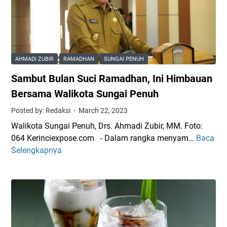
a
i
m
h
,
M
T
I
a
e
n
s
t
i
j
AHMADI ZUBIR
RAMADHAN
SUNGAI PENUH
a
P
i
Sambut Bulan Suci Ramadhan, Ini Himbauan
p
e
d
k
s
Bersama Walikota Sungai Penuh
B
a
a
a
Posted by: Redaksi
March 22, 2023
n
n
i
Walikota Sungai Penuh, Drs. Ahmadi Zubir, MM. Foto:
1
W
t
064 Kerinciexpose.com - Dalam rangka menyam…
Baca
S
R
a
u
Selengkapnya
a
a
g
r
m
m
u
r
b
a
b
a
u
d
A
h
t
a
b
m
B
n
d
a
u
K
u
n