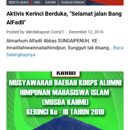
BERITA DUKA
HMI
KAHMI
SUNGAI PENUH
Aktivis Kerinci Berduka, "Selamat jalan Bang
AlFadli"
Posted by: Merdekapost.Com21
December 12, 2019
Almarhum Alfadli Abbas SUNGAIPENUH, KE -
Innalillahiwainnailaihirodjiun, Sungguh tak disang…
Baca
A
Selengkapnya
k
t
i
v
i
s
K
e
r
i
n