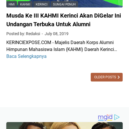
c
HMI
KAHMI
KERINCI
SUNGAI PENUH
i
Musda Ke III KAHMI Kerinci Akan DiGelar Ini
B
e
Undangan Terbuka Untuk Alumni
r
Posted by: Redaksi
July 08, 2019
d
KERINCIEXPOSE.COM - Majelis Daerah Korps Alumni
u
Himpunan Mahasiswa Islam (KAHMI) Daerah Kerinci…
k
Baca Selengkapnya
M
a
u
,
s
"
d
OLDER POSTS
S
a
e
K
l
e
a
I
m
I
a
I
t
K
j