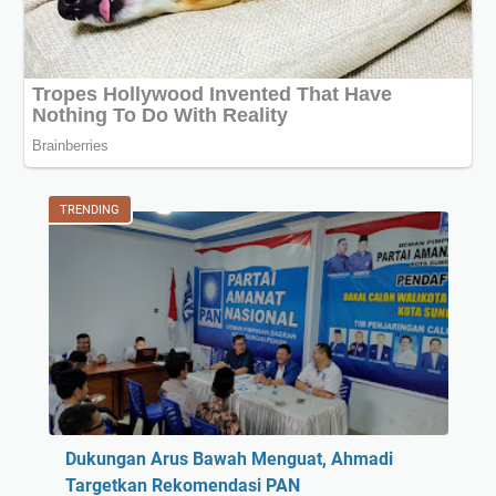
l
a
r
I
n
i
U
n
TRENDING
d
a
n
g
a
n
T
e
r
Dukungan Arus Bawah Menguat, Ahmadi
b
Targetkan Rekomendasi PAN