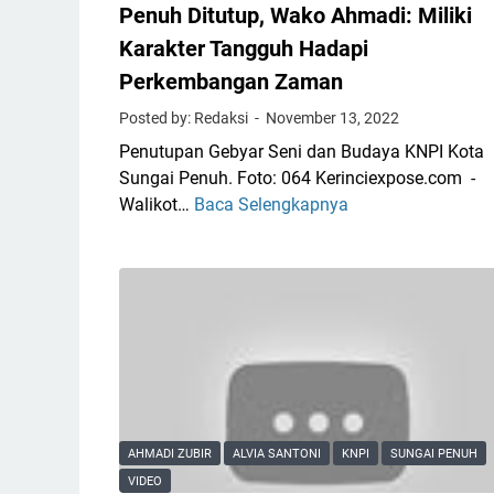
Penuh Ditutup, Wako Ahmadi: Miliki
Karakter Tangguh Hadapi
Perkembangan Zaman
Posted by: Redaksi
November 13, 2022
Penutupan Gebyar Seni dan Budaya KNPI Kota
Sungai Penuh. Foto: 064 Kerinciexpose.com -
Walikot…
Baca Selengkapnya
G
e
b
y
a
r
S
e
n
i
AHMADI ZUBIR
ALVIA SANTONI
KNPI
SUNGAI PENUH
&
VIDEO