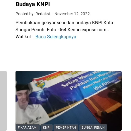
Budaya KNPI
Posted by: Redaksi
November 12, 2022
Pembukaan gebyar seni dan budaya KNPI Kota
Sungai Penuh. Foto: 064 Kerinciexpose.com -
Walikot…
Baca Selengkapnya
W
a
w
a
k
o
A
n
t
o
s
B
u
k
FIKAR AZAMI
KNPI
PEMERINTAH
SUNGAI PENUH