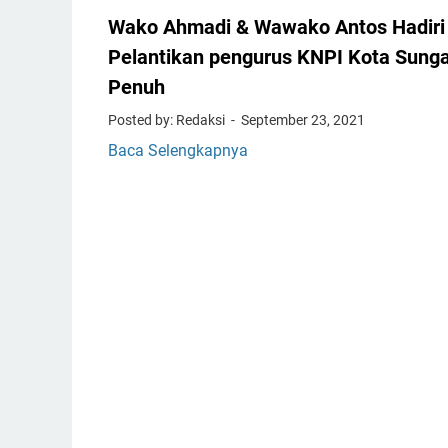
B
Wako Ahmadi & Wawako Antos Hadiri
u
d
Pelantikan pengurus KNPI Kota Sunga
a
Penuh
y
Posted by: Redaksi
September 23, 2021
a
K
Baca Selengkapnya
W
N
a
P
k
I
o
S
A
u
h
n
m
g
a
a
d
i
i
P
&
e
W
n
a