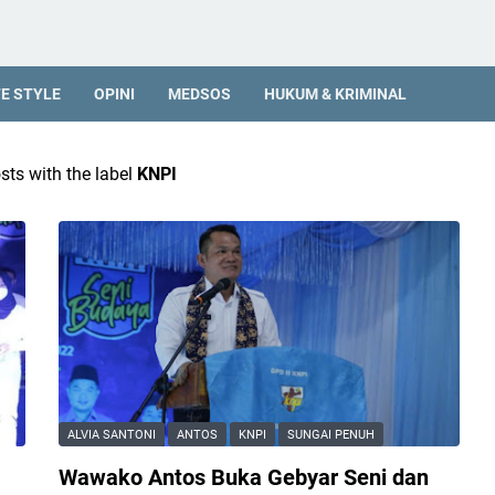
FE STYLE
OPINI
MEDSOS
HUKUM & KRIMINAL
ts with the label
KNPI
ALVIA SANTONI
ANTOS
KNPI
SUNGAI PENUH
Wawako Antos Buka Gebyar Seni dan