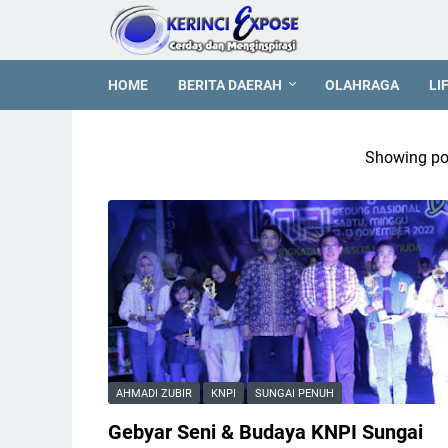
HOME
BERITA DAERAH
OLAHRAGA
LI
Showing pos
AHMADI ZUBIR
KNPI
SUNGAI PENUH
Gebyar Seni & Budaya KNPI Sungai