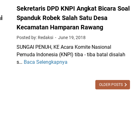
a
Sekretaris DPD KNPI Angkat Bicara Soal
G
i
Spanduk Robek Salah Satu Desa
e
Kecamatan Hamparan Rawang
b
y
Posted by: Redaksi
June 19, 2018
a
SUNGAI PENUH, KE Acara Komite Nasional
r
Pemuda Indonesia (KNPI) tiba - tiba batal disalah
S
s…
Baca Selengkapnya
S
e
e
n
k
i
r
OLDER POSTS
d
e
a
t
n
a
B
r
u
i
d
s
a
D
y