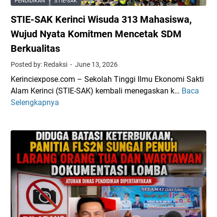
PENDIDIKAN
STIE-SAK
m
s
STIE-SAK Kerinci Wisuda 313 Mahasiswa,
i
e
D
s
Wujud Nyata Komitmen Mencetak SDM
i
P
Berkualitas
w
e
Posted by: Redaksi
June 13, 2026
i
n
s
d
Kerinciexpose.com – Sekolah Tinggi Ilmu Ekonomi Sakti
u
i
Alam Kerinci (STIE-SAK) kembali menegaskan k…
Baca
S
d
d
Selengkapnya
T
a
i
I
,
k
E
I
a
-
A
n
S
I
d
A
N
i
K
K
S
K
e
u
e
r
n
r