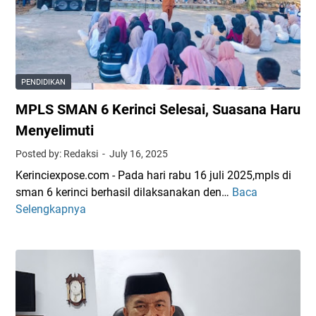
u
N
t
i
a
7
a
B
l
K
w
e
i
e
a
r
t
r
n
s
PENDIDIKAN
a
i
d
e
s
n
MPLS SMAN 6 Kerinci Selesai, Suasana Haru
a
j
c
n
a
Menyelimuti
i
O
r
Posted by: Redaksi
July 16, 2025
H
r
a
i
Kerinciexpose.com - Pada hari rabu 16 juli 2025,mpls di
t
h
p
sman 6 kerinci berhasil dilaksanakan den…
Baca
u
M
:
n
Selengkapnya
D
P
S
o
i
L
i
t
l
S
s
i
a
S
w
s
r
M
i
P
a
A
S
e
n
N
M