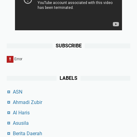
s
u
n
t
u
k
SUBSCRIBE
P
e
l
a
j
LABELS
a
r
ASN
Ahmadi Zubir
Al Haris
Asusila
Berita Daerah