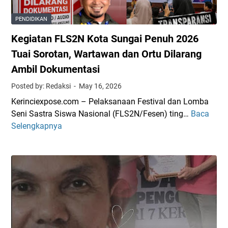
i
g
i
n
a
n
PENDIDIKAN
c
i
c
i
Kegiatan FLS2N Kota Sungai Penuh 2026
P
i
T
e
W
Tuai Sorotan, Wartawan dan Ortu Dilarang
e
n
i
Ambil Dokumentasi
r
u
s
u
Posted by: Redaksi
May 16, 2026
h
u
s
D
d
Kerinciexpose.com – Pelaksanaan Festival dan Lomba
T
i
a
Seni Sastra Siswa Nasional (FLS2N/Fesen) ting…
Baca
K
i
p
3
Selengkapnya
e
n
e
1
g
g
r
3
i
k
t
M
a
a
a
a
t
t
n
h
a
k
y
a
n
a
a
s
F
n
k
i
L