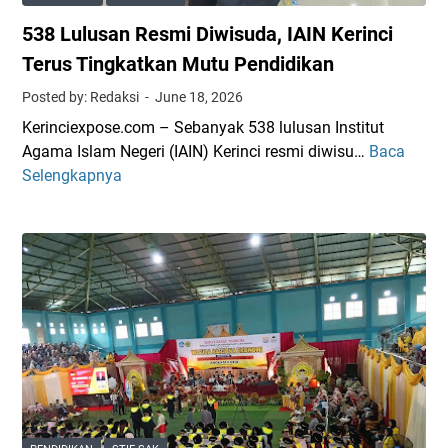
a
538 Lulusan Resmi Diwisuda, IAIN Kerinci
n
g
Terus Tingkatkan Mutu Pendidikan
B
Posted by: Redaksi
June 18, 2026
a
Kerinciexpose.com – Sebanyak 538 lulusan Institut
n
Agama Islam Negeri (IAIN) Kerinci resmi diwisu…
Baca
5
g
Selengkapnya
3
k
8
u
L
M
u
e
l
n
u
c
s
u
a
a
n
t
R
,
e
A
s
k