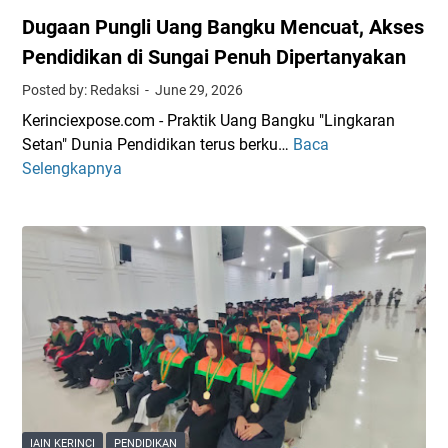
Dugaan Pungli Uang Bangku Mencuat, Akses
Pendidikan di Sungai Penuh Dipertanyakan
Posted by: Redaksi
June 29, 2026
Kerinciexpose.com - Praktik Uang Bangku "Lingkaran
Setan" Dunia Pendidikan terus berku…
Baca
D
Selengkapnya
u
g
a
a
n
P
u
n
g
l
i
U
IAIN KERINCI
PENDIDIKAN