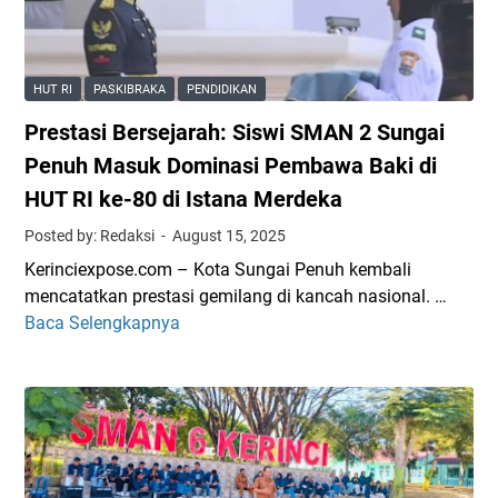
2
m
t
0
e
a
2
n
N
6
HUT RI
PASKIBRAKA
PENDIDIKAN
M
a
T
Prestasi Bersejarah: Siswi SMAN 2 Sungai
e
d
u
n
a
a
Penuh Masuk Dominasi Pembawa Baki di
c
P
i
HUT RI ke-80 di Istana Merdeka
e
e
S
Posted by: Redaksi
August 15, 2025
t
n
o
a
g
r
Kerinciexpose.com – Kota Sungai Penuh kembali
k
g
o
mencatatkan prestasi gemilang di kancah nasional. …
S
e
t
Baca Selengkapnya
P
D
r
a
r
M
a
n
e
B
k
,
s
e
S
W
t
r
M
a
a
k
P
r
s