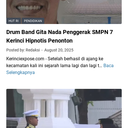
M
a
s
S
u
n
w
2
t
a
N
HUT RI
PENDIDIKAN
u
,
K
P
W
Drum Band Gita Nada Penggerak SMPN 7
o
e
u
t
Kerinci Hipnotis Penonton
n
j
a
Posted by: Redaksi
August 20, 2025
d
u
S
i
d
Kerinciexpose.com - Setelah berhasil di ajang ke
u
d
N
kecamatan kali ini sejarah lama lagi dan lagi t…
Baca
D
n
i
y
Selengkapnya
r
g
k
a
u
a
a
t
m
i
n
a
B
P
K
a
e
o
n
n
m
d
u
i
G
h
t
i