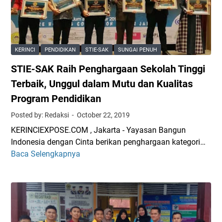
d
-
n
i
X
P
K
V
o
e
I
t
KERINCI
PENDIDIKAN
STIE-SAK
SUNGAI PENUH
r
I
e
i
STIE-SAK Raih Penghargaan Sekolah Tinggi
I
n
n
s
Terbaik, Unggul dalam Mutu dan Kualitas
c
i
Program Pendidikan
i
D
-
Posted by: Redaksi
October 22, 2019
e
S
s
KERINCIEXPOSE.COM , Jakarta - Yayasan Bangun
u
a
Indonesia dengan Cinta berikan penghargaan kategori…
n
,
Baca Selengkapnya
S
g
M
T
a
a
I
i
h
E
P
a
-
e
s
S
n