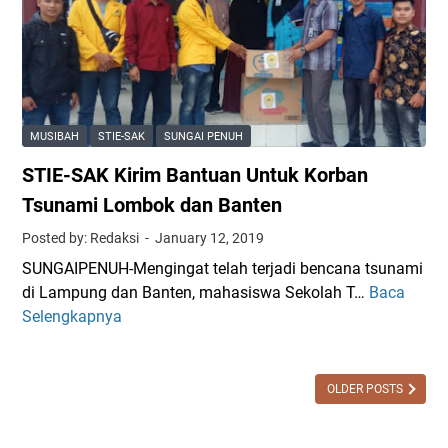
i
A
u
s
K
h
w
R
C
a
a
u
K
i
r
K
h
MUSIBAH
STIE-SAK
SUNGAI PENUH
i
N
P
P
-
STIE-SAK Kirim Bantuan Untuk Korban
e
e
P
n
Tsunami Lombok dan Banten
r
P
g
Posted by: Redaksi
January 12, 2019
h
M
h
a
S
SUNGAIPENUH-Mengingat telah terjadi bencana tsunami
a
t
T
di Lampung dan Banten, mahasiswa Sekolah T…
Baca
S
r
i
I
Selengkapnya
T
g
a
E
I
a
n
P
E
a
P
o
-
OLDER POSTS
n
u
s
S
S
b
k
A
e