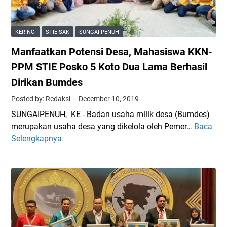
a
E
u
s
S
a
h
a
l
KERINCI
STIE-SAK
SUNGAI PENUH
a
k
i
Manfaatkan Potensi Desa, Mahasiswa KKN-
d
t
t
a
i
PPM STIE Posko 5 Koto Dua Lama Berhasil
a
n
A
s
Dirikan Bumdes
Z
l
Posted by: Redaksi
December 10, 2019
a
a
i
m
SUNGAIPENUH, KE - Badan usaha milik desa (Bumdes)
n
K
merupakan usaha desa yang dikelola oleh Pemer…
Baca
M
a
e
Selengkapnya
a
l
r
n
A
i
f
b
n
a
i
c
a
d
i
t
i
K
k
n
e
a