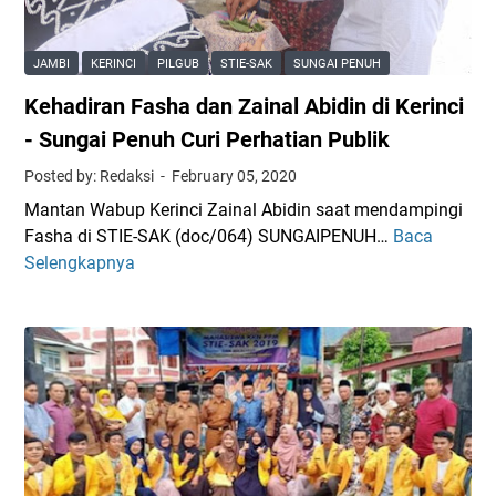
m
3
t
a
1
m
d
W
e
JAMBI
KERINCI
PILGUB
STIE-SAK
SUNGAI PENUH
i
i
n
Kehadiran Fasha dan Zainal Abidin di Kerinci
H
s
M
a
u
- Sungai Penuh Curi Perhatian Publik
e
d
d
n
Posted by: Redaksi
February 05, 2020
i
a
c
Mantan Wabup Kerinci Zainal Abidin saat mendampingi
r
w
e
Fasha di STIE-SAK (doc/064) SUNGAIPENUH…
Baca
K
i
a
t
Selengkapnya
e
W
n
a
h
i
k
a
s
S
d
u
D
i
d
M
r
a
B
a
S
e
n
T
r
F
I
k