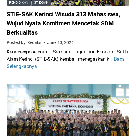
PENDIDIKAN
STIE-SAK
STIE-SAK Kerinci Wisuda 313 Mahasiswa,
Wujud Nyata Komitmen Mencetak SDM
Berkualitas
Posted by: Redaksi
June 13, 2026
Kerinciexpose.com – Sekolah Tinggi Ilmu Ekonomi Sakti
Alam Kerinci (STIE-SAK) kembali menegaskan k…
Baca
S
Selengkapnya
T
I
E
-
S
A
K
K
e
r