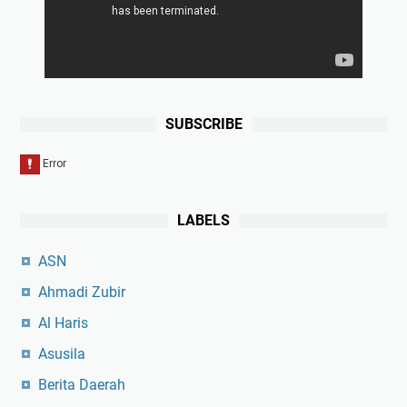
i
d
i
k
a
n
SUBSCRIBE
LABELS
ASN
Ahmadi Zubir
Al Haris
Asusila
Berita Daerah