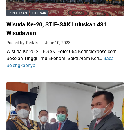
i
n
PENDIDIKAN
STIE-SAK
c
Wisuda Ke-20, STIE-SAK Luluskan 431
i
W
Wisudawan
i
Posted by: Redaksi
June 10, 2023
s
Wisuda Ke-20 STIE-SAK. Foto: 064 Kerinciexpose.com -
u
Sekolah Tinggi Ilmu Ekonomi Sakti Alam Keri…
Baca
W
d
Selengkapnya
i
a
s
3
u
1
d
3
a
M
K
a
e
h
-
a
2
s
0
i