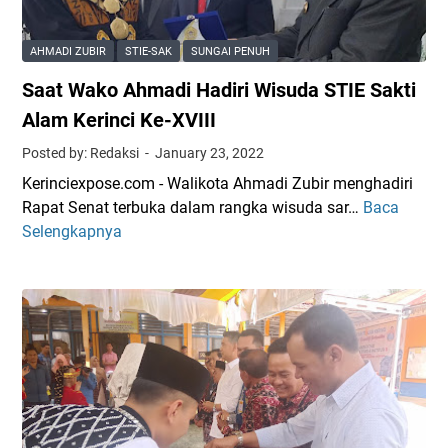
,
s
S
w
AHMADI ZUBIR
STIE-SAK
SUNGAI PENUH
T
a
Saat Wako Ahmadi Hadiri Wisuda STIE Sakti
I
,
E
W
Alam Kerinci Ke-XVIII
-
u
Posted by: Redaksi
January 23, 2022
S
j
Kerinciexpose.com - Walikota Ahmadi Zubir menghadiri
A
u
Rapat Senat terbuka dalam rangka wisuda sar…
Baca
S
K
d
Selengkapnya
a
L
N
a
u
y
t
l
a
W
u
t
a
s
a
k
k
K
o
a
o
A
n
m
h
4
i