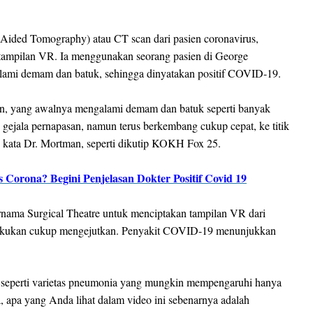
ded Tomography) atau CT scan dari pasien coronavirus,
 tampilan VR. Ia menggunakan seorang pasien di George
lami demam dan batuk, sehingga dinyatakan positif COVID-19.
50-an, yang awalnya mengalami demam dan batuk seperti banyak
n gejala pernapasan, namun terus berkembang cukup cepat, ke titik
," kata Dr. Mortman, seperti dikutip KOKH Fox 25.
 Corona? Begini Penjelasan Dokter Positif Covid 19
nama Surgical Theatre untuk menciptakan tampilan VR dari
 dilakukan cukup mengejutkan. Penyakit COVID-19 menunjukkan
k seperti varietas pneumonia yang mungkin mempengaruhi hanya
asa, apa yang Anda lihat dalam video ini sebenarnya adalah