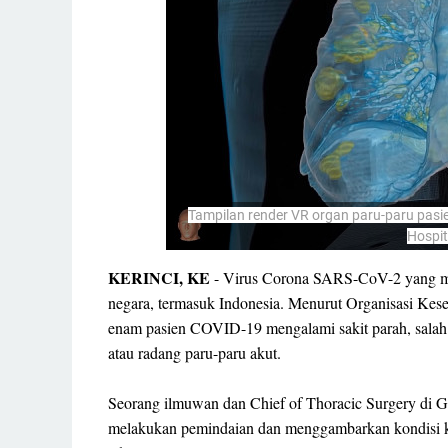
Tampilan render VR organ paru-paru pasie
Hospit
KERINCI, KE
- Virus Corona SARS-CoV-2 yang me
negara, termasuk Indonesia. Menurut Organisasi Kese
enam pasien COVID-19 mengalami sakit parah, salah
atau radang paru-paru akut.
Seorang ilmuwan dan Chief of Thoracic Surgery di G
melakukan pemindaian dan menggambarkan kondisi 