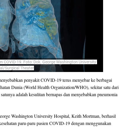
n COVID-19. Foto: Dok. George Washington University 
al/Surgical Theater
nyebabkan penyakit COVID-19 terus menyebar ke berbagai
hatan Dunia (World Health Organization/WHO), sekitar satu dari
 satunya adalah kesulitan bernapas dan menyebabkan pneumonia
eorge Washington University Hospital, Keith Mortman, berhasil
kesehatan paru-paru pasien COVID-19 dengan menggunakan