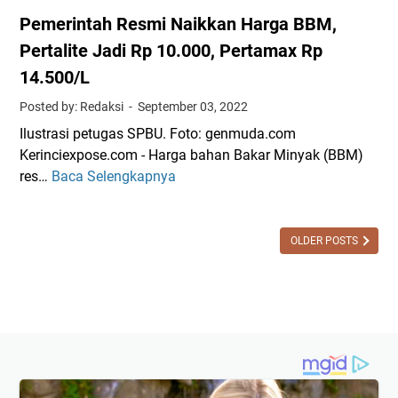
Pemerintah Resmi Naikkan Harga BBM,
Pertalite Jadi Rp 10.000, Pertamax Rp
14.500/L
Posted by: Redaksi
September 03, 2022
Ilustrasi petugas SPBU. Foto: genmuda.com
Kerinciexpose.com - Harga bahan Bakar Minyak (BBM)
res…
Baca Selengkapnya
P
e
m
e
OLDER POSTS
r
i
n
t
a
h
R