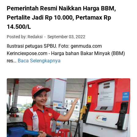
Pemerintah Resmi Naikkan Harga BBM,
Pertalite Jadi Rp 10.000, Pertamax Rp
14.500/L
Posted by: Redaksi
September 03, 2022
Ilustrasi petugas SPBU. Foto: genmuda.com
Kerinciexpose.com - Harga bahan Bakar Minyak (BBM)
res…
Baca Selengkapnya
P
e
m
e
r
i
n
t
a
h
R