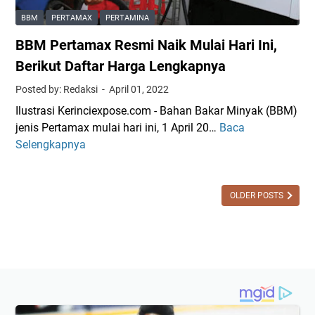
e
BBM
PERTAMAX
PERTAMINA
s
BBM Pertamax Resmi Naik Mulai Hari Ini,
m
i
Berikut Daftar Harga Lengkapnya
N
Posted by: Redaksi
April 01, 2022
a
Ilustrasi Kerinciexpose.com - Bahan Bakar Minyak (BBM)
i
jenis Pertamax mulai hari ini, 1 April 20…
Baca
B
k
Selengkapnya
B
k
M
a
P
n
e
OLDER POSTS
H
r
a
t
r
a
g
m
a
a
B
x
B
R