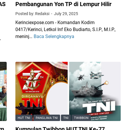
AS
Pembangunan Yon TP di Lempur Hilir
Posted by: Redaksi
July 29, 2025
Kerinciexpose.com - Komandan Kodim
0417/Kerinci, Letkol Inf Eko Budiarto, S.I.P., M.I.P.,
meninj…
Baca Selengkapnya
D
,
a
n
d
i
m
0
4
1
7
/
K
HUT TNI
PANGLIMA TNI
TNI
TWIBBON
e
r
am
Kumpulan Twibbon HUT TNI Ke-77,