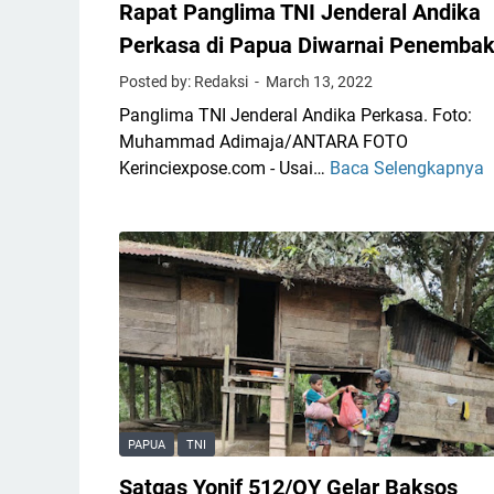
m
Rapat Panglima TNI Jenderal Andika
r
0
i
Perkasa di Papua Diwarnai Penemba
4
n
Posted by: Redaksi
March 13, 2022
2
c
/
Panglima TNI Jenderal Andika Perkasa. Foto:
i
G
Muhammad Adimaja/ANTARA FOTO
L
a
Kerinciexpose.com - Usai…
Baca Selengkapnya
a
p
a
u
u
p
n
H
a
c
a
t
h
d
i
i
a
n
r
n
g
i
g
P
P
l
r
e
i
o
PAPUA
TNI
r
g
i
Satgas Yonif 512/QY Gelar Baksos
a
r