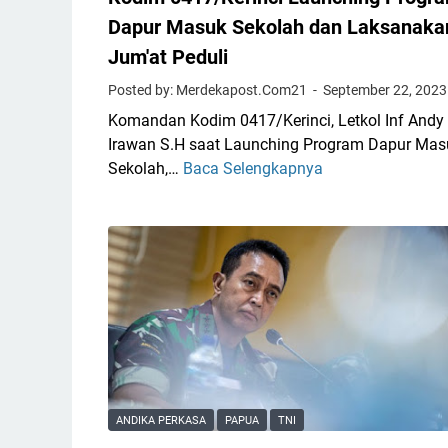
r
Dapur Masuk Sekolah dan Laksanaka
i
Jum'at Peduli
n
Posted by: Merdekapost.Com21
September 22, 2023
c
i
Komandan Kodim 0417/Kerinci, Letkol Inf Andy
D
Irawan S.H saat Launching Program Dapur Mas
a
Sekolah,…
Baca Selengkapnya
K
m
o
p
d
i
i
n
m
g
0
i
4
D
1
a
7
n
/
r
K
ANDIKA PERKASA
PAPUA
TNI
e
e