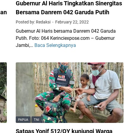
o
Gubernur Al Haris Tingkatkan Sinergitas
b
n
kan
Bersama Danrem 042 Garuda Putih
a
H
n
Posted by: Redaksi
February 22, 2022
U
g
T
Gubernur Al Haris bersama Danrem 042 Garuda
u
T
Putih. Foto: 064 Kerinciexpose.com – Gubernur
n
N
Jambi,…
Baca Selengkapnya
R
G
a
I
u
n
K
b
Y
e
e
o
-
r
n
7
P
n
T
7
u
P
,
r
d
S
A
i
i
l
L
l
H
PAPUA
TNI
e
a
m
a
m
h
Satgas Yonif 512/QY kunjungi Warga
r