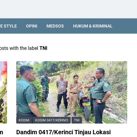
FE STYLE
OPINI
MEDSOS
HUKUM & KRIMINAL
sts with the label
TNI
KODIM
KODIM 0417/KERINCI
TNI
m
Dandim 0417/Kerinci Tinjau Lokasi