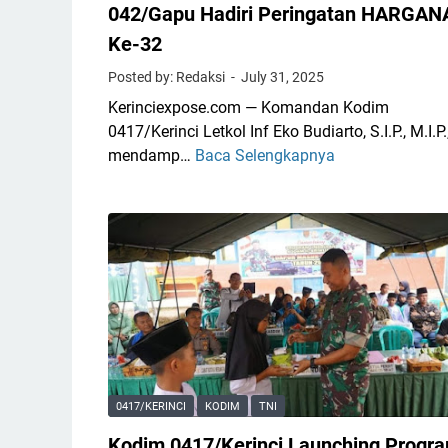
042/Gapu Hadiri Peringatan HARGAN
Ke-32
Posted by: Redaksi
July 31, 2025
Kerinciexpose.com — Komandan Kodim
0417/Kerinci Letkol Inf Eko Budiarto, S.I.P., M.I.P.
mendamp…
Baca Selengkapnya
D
a
n
d
i
m
0
4
1
7
/
0417/KERINCI
KODIM
TNI
K
Kodim 0417/Kerinci Launching Progr
e