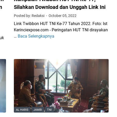
i
n
Silahkan Download dan Unggah Link Ini
n
Posted by: Redaksi
October 05, 2022
c
i
Link Twibbon HUT TNI Ke-77 Tahun 2022. Foto: Ist
T
Kerinciexpose.com - Peringatan HUT TNI dirayakan
i
…
Baca Selengkapnya
K
uk
n
u
j
m
a
p
u
u
L
l
o
a
k
n
a
T
s
w
i
i
P
b
AL HARIS
JAMBI
TNI
e
b
m