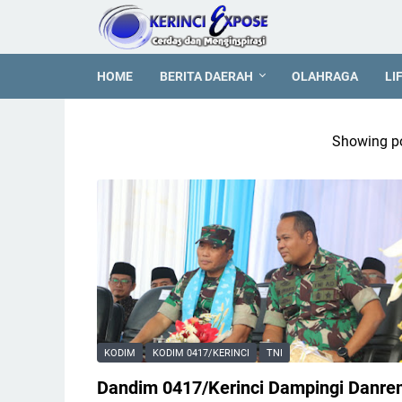
HOME
BERITA DAERAH
OLAHRAGA
LI
Showing po
KODIM
KODIM 0417/KERINCI
TNI
Dandim 0417/Kerinci Dampingi Danre