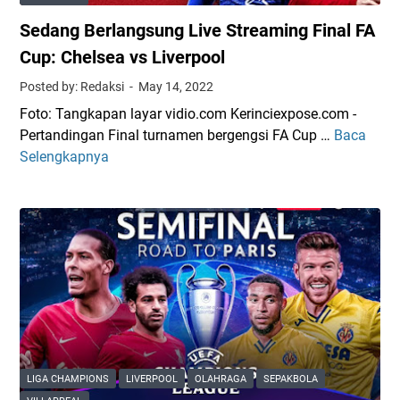
e
Sedang Berlangsung Live Streaming Final FA
a
m
Cup: Chelsea vs Liverpool
i
Posted by: Redaksi
May 14, 2022
n
Foto: Tangkapan layar vidio.com Kerinciexpose.com -
g
Pertandingan Final turnamen bergengsi FA Cup …
Baca
S
F
Selengkapnya
e
i
d
n
a
a
n
l
g
L
B
i
e
g
r
a
l
C
a
h
n
a
LIGA CHAMPIONS
LIVERPOOL
OLAHRAGA
SEPAKBOLA
g
m