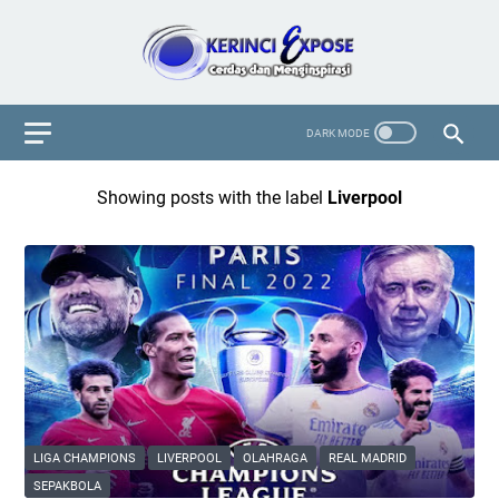
Showing posts with the label
Liverpool
LIGA CHAMPIONS
LIVERPOOL
OLAHRAGA
REAL MADRID
SEPAKBOLA