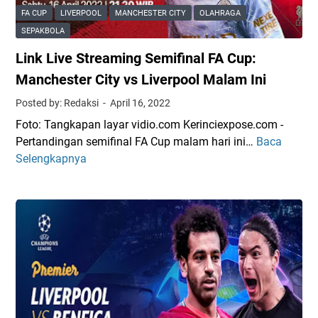
L
t
S
FA CUP
LIVERPOOL
MANCHESTER CITY
OLAHRAGA
i
r
e
SEPAKBOLA
v
e
m
Link Live Streaming Semifinal FA Cup:
e
a
i
r
m
f
Manchester City vs Liverpool Malam Ini
p
i
i
Posted by: Redaksi
April 16, 2022
o
n
n
Foto: Tangkapan layar vidio.com Kerinciexpose.com -
o
g
a
Pertandingan semifinal FA Cup malam hari ini…
Baca
l
L
L
l
Selengkapnya
i
i
L
n
g
i
k
a
g
L
I
a
i
n
C
v
g
h
e
g
a
S
r
m
t
i
p
r
s
i