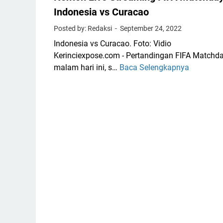
i
v
e
Indonesia vs Curacao
a
s
a
Posted by: Redaksi
September 24, 2022
M
m
a
Indonesia vs Curacao. Foto: Vidio
i
l
Kerinciexpose.com - Pertandingan FIFA Matchd
n
a
malam hari ini, s…
Baca Selengkapnya
N
g
y
o
I
s
n
n
i
t
d
a
o
o
K
n
n
u
L
e
a
i
s
l
v
i
i
e
a
f
S
v
i
t
s
k
r
C
a