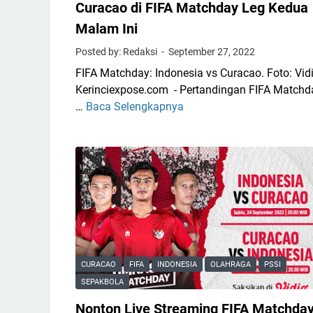
m
Curacao di FIFA Matchday Leg Kedua
u
i
Malam Ini
a
n
l
Posted by: Redaksi
September 27, 2022
g
i
T
FIFA Matchday: Indonesia vs Curacao. Foto: Vid
f
i
Kerinciexpose.com - Pertandingan FIFA Matchd
i
m
…
Baca Selengkapnya
N
k
n
o
a
a
n
s
s
t
i
I
o
P
n
n
i
d
L
a
o
i
l
n
v
a
e
e
CURACAO
FIFA
INDONESIA
OLAHRAGA
PSSI
D
s
S
SEPAKBOLA
u
i
t
n
a
Nonton Live Streaming FIFA Matchday
r