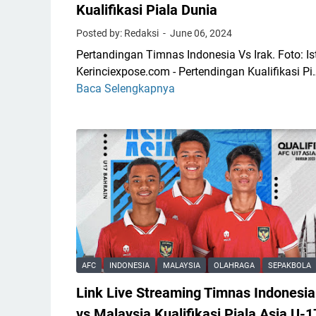
Kualifikasi Piala Dunia
Posted by: Redaksi
June 06, 2024
Pertandingan Timnas Indonesia Vs Irak. Foto: Is
Kerinciexpose.com - Pertendingan Kualifikasi Pi
Baca Selengkapnya
L
i
n
k
L
i
v
e
S
t
r
AFC
INDONESIA
MALAYSIA
OLAHRAGA
SEPAKBOLA
e
Link Live Streaming Timnas Indonesia
a
m
vs Malaysia Kualifikasi Piala Asia U-1