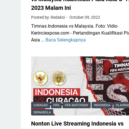
i
2023 Malam Ini
n
Posted by: Redaksi
October 09, 2022
g
I
Timnas Indonesia vs Malaysia. Foto: Vidio
n
Kerinciexpose.com - Pertandingan Kualifikasi Pi
d
Asia …
Baca Selengkapnya
L
o
i
n
n
e
k
s
L
i
i
a
v
V
e
s
S
I
t
CURACAO
FIFA
FIFA MATCHDAY
INDONESIA
OLAHRA
r
r
SEPAKBOLA
a
e
k
Nonton Live Streaming Indonesia vs
a
K