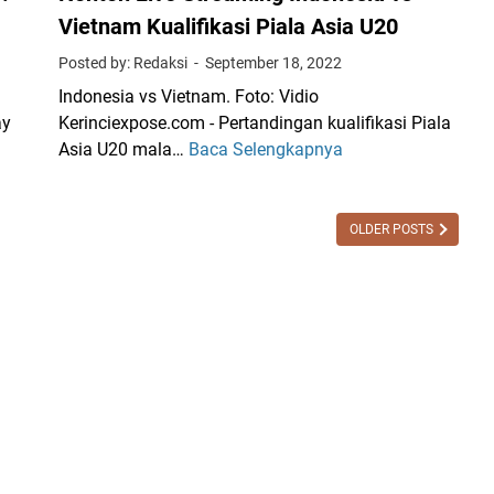
v
r
Vietnam Kualifikasi Piala Asia U20
s
a
Posted by: Redaksi
September 18, 2022
P
c
a
Indonesia vs Vietnam. Foto: Vidio
a
l
ay
Kerinciexpose.com - Pertandingan kualifikasi Piala
o
e
Asia U20 mala…
Baca Selengkapnya
N
M
s
o
a
t
n
l
i
t
a
OLDER POSTS
n
o
m
a
n
I
d
L
n
i
i
i
K
v
,
u
e
4
a
S
P
l
t
e
i
r
m
f