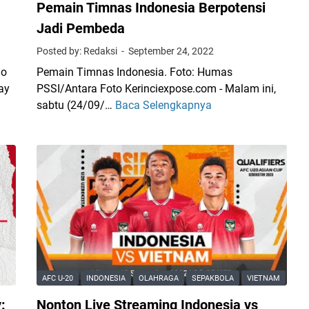
m
Pemain Timnas Indonesia Berpotensi
a
i
Jadi Pembeda
k
n
B
Posted by: Redaksi
September 24, 2022
g
a
T
io
Pemain Timnas Indonesia. Foto: Humas
g
i
ay
PSSI/Antara Foto Kerinciexpose.com - Malam ini,
i
m
sabtu (24/09/…
Baca Selengkapnya
I
B
n
n
i
a
d
s
s
o
n
I
n
i
n
e
s
d
s
o
i
n
a
e
v
s
s
AFC U-20
INDONESIA
OLAHRAGA
SEPAKBOLA
VIETNAM
i
C
a
:
Nonton Live Streaming Indonesia vs
u