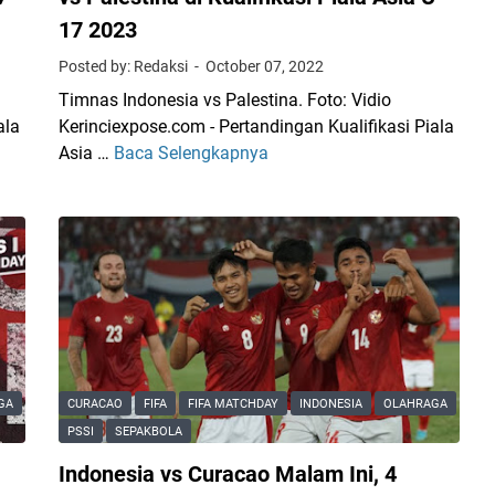
a
17 2023
n
Posted by: Redaksi
October 07, 2022
g
B
Timnas Indonesia vs Palestina. Foto: Vidio
a
ala
Kerinciexpose.com - Pertandingan Kualifikasi Piala
i
Asia …
Baca Selengkapnya
L
k
i
H
n
a
k
r
L
u
i
s
v
B
e
e
S
r
t
GA
CURACAO
FIFA
FIFA MATCHDAY
INDONESIA
OLAHRAGA
d
r
PSSI
SEPAKBOLA
a
e
m
Indonesia vs Curacao Malam Ini, 4
a
p