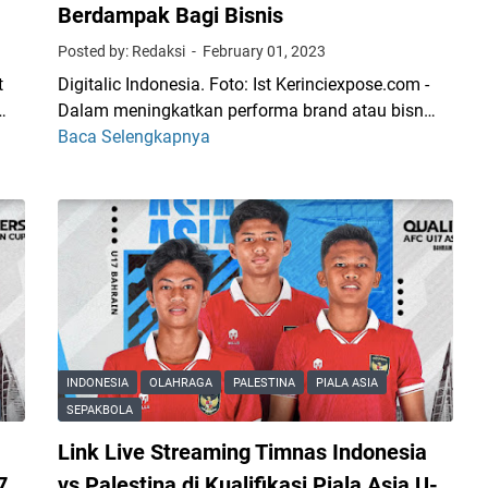
Berdampak Bagi Bisnis
Posted by: Redaksi
February 01, 2023
t
Digitalic Indonesia. Foto: Ist Kerinciexpose.com -
…
Dalam meningkatkan performa brand atau bisn…
Baca Selengkapnya
D
i
g
i
t
a
l
i
c
:
INDONESIA
OLAHRAGA
PALESTINA
PIALA ASIA
S
SEPAKBOLA
E
Link Live Streaming Timnas Indonesia
O
y
7
vs Palestina di Kualifikasi Piala Asia U-