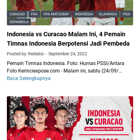
e
e
f
S
s
i
CURACAO
FIFA
FIFA MATCHDAY
INDONESIA
OLAHRAGA
PSSI
t
i
k
SEPAKBOLA
r
a
a
Indonesia vs Curacao Malam Ini, 4 Pemain
e
v
s
a
s
Timnas Indonesia Berpotensi Jadi Pembeda
i
m
P
P
Posted by: Redaksi
September 24, 2022
i
a
i
Pemain Timnas Indonesia. Foto: Humas PSSI/Antara
n
l
a
Foto Kerinciexpose.com - Malam ini, sabtu (24/09/…
g
e
l
Baca Selengkapnya
I
I
s
a
n
n
t
A
d
d
i
s
o
o
n
i
n
n
a
a
e
e
d
U
s
s
i
-
i
i
K
1
a
a
u