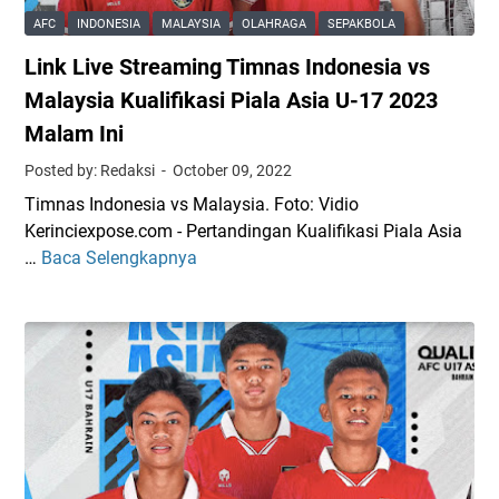
O
k
AFC
INDONESIA
MALAYSIA
OLAHRAGA
SEPAKBOLA
y
K
Link Live Streaming Timnas Indonesia vs
a
u
n
a
Malaysia Kualifikasi Piala Asia U-17 2023
g
l
Malam Ini
B
i
Posted by: Redaksi
October 09, 2022
a
f
i
i
Timnas Indonesia vs Malaysia. Foto: Vidio
k
k
Kerinciexpose.com - Pertandingan Kualifikasi Piala Asia
H
a
…
Baca Selengkapnya
L
a
s
i
r
i
n
u
P
k
s
i
L
B
a
i
e
l
v
r
a
e
d
D
S
a
u