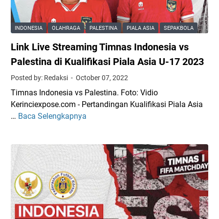
t
m
n
r
p
i
e
INDONESIA
OLAHRAGA
PALESTINA
PIALA ASIA
SEPAKBOLA
a
a
a
k
Link Live Streaming Timnas Indonesia vs
m
B
i
Palestina di Kualifikasi Piala Asia U-17 2023
a
n
Posted by: Redaksi
October 07, 2022
g
g
i
Timnas Indonesia vs Palestina. Foto: Vidio
T
B
Kerinciexpose.com - Pertandingan Kualifikasi Piala Asia
i
i
…
Baca Selengkapnya
L
m
s
i
n
n
n
a
i
k
s
s
L
I
i
n
v
d
e
o
S
n