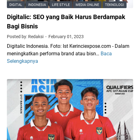
a
DIGITAL
INDONESIA
LIFE STYLE
MEDIA ONLINE
TEKNOLOGI
m
Digitalic: SEO yang Baik Harus Berdampak
i
n
Bagi Bisnis
g
Posted by: Redaksi
February 01, 2023
I
Digitalic Indonesia. Foto: Ist Kerinciexpose.com - Dalam
n
meningkatkan performa brand atau bisn…
Baca
D
d
Selengkapnya
i
o
g
n
i
e
t
s
a
i
l
a
i
V
c
s
:
I
S
r
E
a