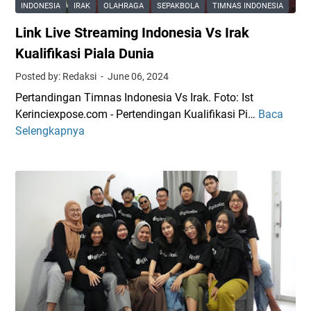
INDONESIA
IRAK
OLAHRAGA
SEPAKBOLA
TIMNAS INDONESIA
Link Live Streaming Indonesia Vs Irak
Kualifikasi Piala Dunia
Posted by: Redaksi
June 06, 2024
Pertandingan Timnas Indonesia Vs Irak. Foto: Ist
Kerinciexpose.com - Pertendingan Kualifikasi Pi…
Baca
L
Selengkapnya
i
n
k
L
i
v
e
S
t
r
e