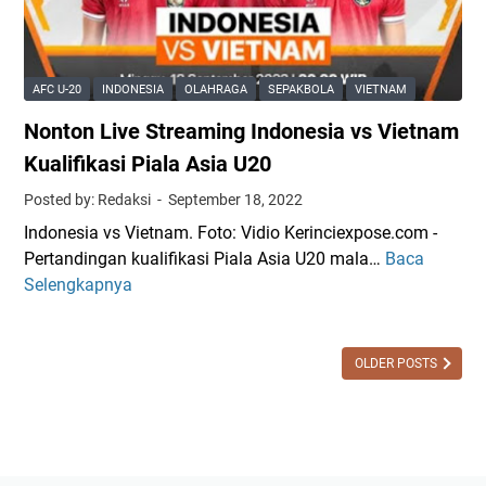
e
4
c
U
S
P
h
-
t
e
d
1
r
m
a
7
AFC U-20
INDONESIA
OLAHRAGA
SEPAKBOLA
VIETNAM
e
a
y
2
Nonton Live Streaming Indonesia vs Vietnam
a
i
L
0
m
n
Kualifikasi Piala Asia U20
e
2
i
T
g
3
Posted by: Redaksi
September 18, 2022
n
i
K
Indonesia vs Vietnam. Foto: Vidio Kerinciexpose.com -
g
m
e
Pertandingan kualifikasi Piala Asia U20 mala…
Baca
N
F
n
d
Selengkapnya
o
I
a
u
n
F
s
a
t
A
I
M
o
OLDER POSTS
M
n
a
n
a
d
l
L
t
o
a
i
c
n
m
v
h
e
I