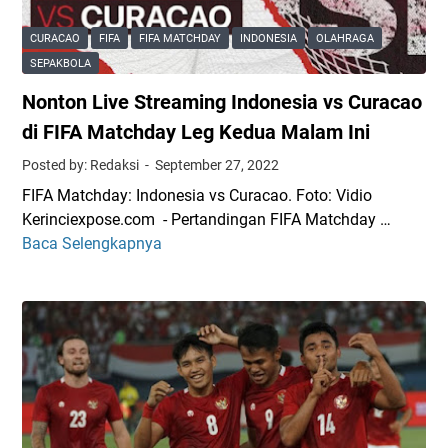
t
e
r
s
CURACAO
FIFA
FIFA MATCHDAY
INDONESIA
OLAHRAGA
e
i
SEPAKBOLA
a
a
Nonton Live Streaming Indonesia vs Curacao
m
v
i
s
di FIFA Matchday Leg Kedua Malam Ini
n
M
Posted by: Redaksi
September 27, 2022
g
a
FIFA Matchday: Indonesia vs Curacao. Foto: Vidio
T
l
Kerinciexpose.com - Pertandingan FIFA Matchday …
i
a
Baca Selengkapnya
N
m
y
o
n
s
n
a
i
t
s
a
o
I
K
n
n
u
L
d
a
i
o
l
v
n
i